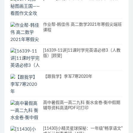
作业帮-韩佳伟 高二数学2021年寒假尖端班
课程
[16339-11讲]11课时学完英语必修3（人教
版）[顾斐]
【跟我学】李军7寒2020年
高中暑假高一高二九科 衡水金卷·衡中假期
辅导资料高清PDF可打印
[11430]小精灵星球探秘：一年级“畅享语文”