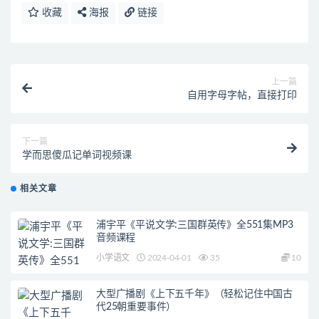
收藏
海报
链接
上一篇
自用字母字帖，直接打印
下一篇
学而思傻瓜记单词视频课
相关文章
浦宇平《平说文学:三国群英传》全551集MP3
音频课程
小学语文
2024-04-01
35
10
大型广播剧《上下五千年》（轻松记住中国古
代25朝重要事件）