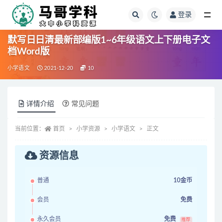
登录
全部
默写日日清最新部编版1~6年级语文上下册电子文
档Word版
小学语文
2021-12-20
10
详情介绍
常见问题
当前位置：
首页
小学资源
小学语文
正文
资源信息
普通
10金币
会员
免费
永久会员
免费
推荐