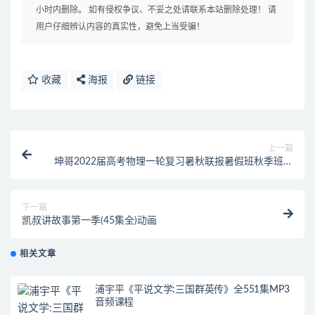
小时内删除。 如有侵权争议、不妥之处请联系本站删除处理！ 请
用户仔细辨认内容的真实性，避免上当受骗！
收藏
海报
链接
上一篇
坤哥2022届高考物理一轮复习暑秋联报暑假班秋季班均
完结
下一篇
凯叔讲故事第一季(45集全)动画
相关文章
浦宇平《平说文学:三国群英传》全551集MP3
音频课程