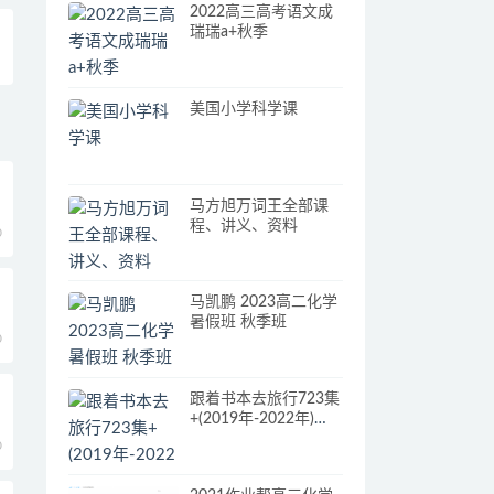
2022高三高考语文成
瑞瑞a+秋季
美国小学科学课
马方旭万词王全部课
程、讲义、资料
0
马凯鹏 2023高二化学
暑假班 秋季班
0
跟着书本去旅行723集
+(2019年-2022年)
(720P高清)人文知识点
0
系列183G