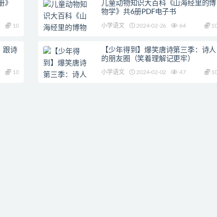
册》
儿童动物知识大百科《山海经里的博
物学》共6册PDF电子书
10
小学语文
2024-02-26
64
1
：跟诗
【少年得到】爆笑唐诗第三季：诗人
）
的朋友圈（笑着理解记更牢）
10
小学语文
2024-02-02
47
1