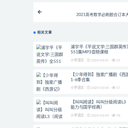
2021高考数学必刷题合订本
相关文章
浦宇平《平说文学:三国群英传
551集MP3音频课程
小学语文
2024-04-01
35
【少年得到】独家广播剧《西
1-6季合集
小学语文
2024-03-04
57
【叫叫阅读】叫叫分级阅读L3
能力与国学经典）
小学语文
2024-03-04
78