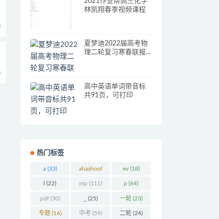
2021作业帮高三化学
林凯翔春季视频课程
0
夏梦迪2022届高考物
理二轮复习寒春联报
寒假班 春季班
0
高中英语单词带音标
共91页，可打印
热门标签
a
(33)
ahashool
ev
(18)
(29)
l
(22)
mp
(111)
p
(64)
pdf
(30)
_
(25)
一轮
(23)
专题
(16)
中考
(59)
二轮
(24)