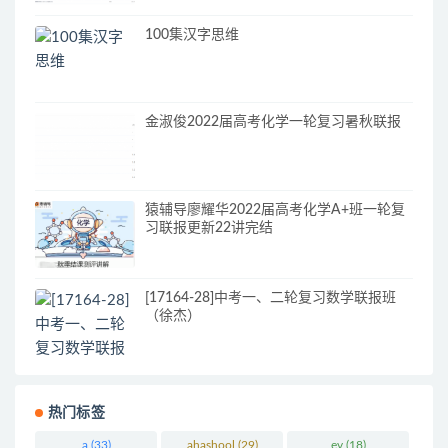
100集汉字思维
金淑俊2022届高考化学一轮复习暑秋联报
猿辅导廖耀华2022届高考化学A+班一轮复
习联报更新22讲完结
[17164-28]中考一、二轮复习数学联报班
（徐杰）
热门标签
a
(33)
ahashool
(29)
ev
(18)