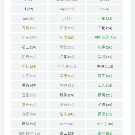
l
(22)
mp
(111)
p
(64)
pdf
(30)
_
(25)
一轮
(23)
专题
(16)
中考
(59)
二轮
(24)
初三
(29)
初中
(30)
初中英语
(32)
初二
(19)
动画
(13)
化学
(26)
历史
(16)
合集
(23)
复习
(31)
学社
(23)
学而思
(11)
寒假
(113)
小学
(11)
年级
(13)
数学
(60)
暑假
(47)
物理
(51)
王芳
(16)
直播
(12)
秋季
(59)
精讲
(25)
素养
(12)
芝麻
(12)
英语
(45)
视频
(34)
语文
(48)
阅读
(11)
题型
(15)
高一
(40)
高三
(108)
高中数学
(16)
高二
(53)
高考
(81)