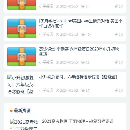
小学英语
2024-01-15
64
10
[芝麻学社]ahashool美国小学生情景对话-美国小
学口语在家学
小学英语
2024-01-15
40
10
高途课堂-李勤骞 六年级英语2020年小升初秋
季班
小学英语
2024-01-15
21
10
小升初总复习：六年级英语寒假班【赵紫涵】
小学英语
2024-01-02
17
10
最新资源
2021高考物理 王羽物理三轮复习押题课