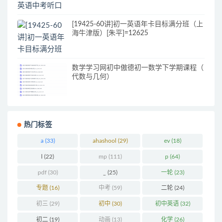
[19425-60讲]初一英语年卡目标满分班（上
海牛津版）[朱平]=12625
数学学习网初中傲德初一数学下学期课程（
代数与几何）
热门标签
a
(33)
ahashool
(29)
ev
(18)
l
(22)
mp
(111)
p
(64)
pdf
(30)
_
(25)
一轮
(23)
专题
(16)
中考
(59)
二轮
(24)
初三
(29)
初中
(30)
初中英语
(32)
初二
(19)
动画
(13)
化学
(26)