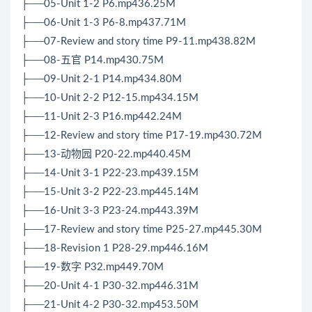
├──05-Unit 1-2 P6.mp436.25M
├──06-Unit 1-3 P6-8.mp437.71M
├──07-Review and story time P9-11.mp438.82M
├──08-五官 P14.mp430.75M
├──09-Unit 2-1 P14.mp434.80M
├──10-Unit 2-2 P12-15.mp434.15M
├──11-Unit 2-3 P16.mp442.24M
├──12-Review and story time P17-19.mp430.72M
├──13-动物园 P20-22.mp440.45M
├──14-Unit 3-1 P22-23.mp439.15M
├──15-Unit 3-2 P22-23.mp445.14M
├──16-Unit 3-3 P23-24.mp443.39M
├──17-Review and story time P25-27.mp445.30M
├──18-Revision 1 P28-29.mp446.16M
├──19-数字 P32.mp449.70M
├──20-Unit 4-1 P30-32.mp446.31M
├──21-Unit 4-2 P30-32.mp453.50M