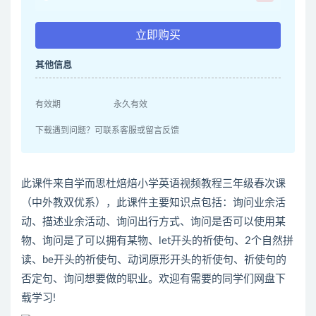
立即购买
其他信息
有效期
永久有效
下载遇到问题？可联系客服或留言反馈
此课件来自学而思杜焙焙小学英语视频教程三年级春次课
（中外教双优系），此课件主要知识点包括：询问业余活
动、描述业余活动、询问出行方式、询问是否可以使用某
物、询问是了可以拥有某物、let开头的祈使句、2个自然拼
读、be开头的祈使句、动词原形开头的祈使句、祈使句的
否定句、询问想要做的职业。欢迎有需要的同学们网盘下
载学习!