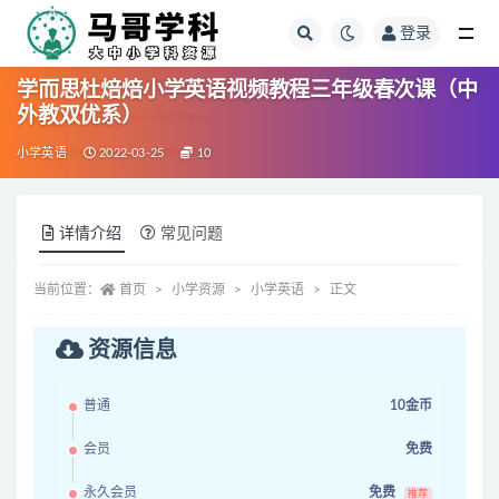
登录
全部
学而思杜焙焙小学英语视频教程三年级春次课（中
外教双优系）
小学英语
2022-03-25
10
详情介绍
常见问题
当前位置：
首页
小学资源
小学英语
正文
资源信息
普通
10金币
会员
免费
永久会员
免费
推荐