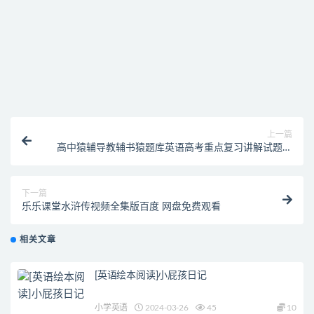
找不到素材资源介绍文章里的示例图片？
付款后无法显示下载地址或者无法查看内容？
购买该资源后，可以退款吗？
上一篇
高中猿辅导教辅书猿题库英语高考重点复习讲解试题练
习资料
下一篇
乐乐课堂水浒传视频全集版百度 网盘免费观看
相关文章
[英语绘本阅读]小屁孩日记
小学英语
2024-03-26
45
10