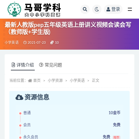
登录
全部
最新人教版pep五年级英语上册讲义视频会读会写
（教师版+学生版)
小学英语
2021-07-23
10
详情介绍
常见问题
当前位置：
首页
小学资源
小学英语
正文
资源信息
普通
10金币
会员
免费
永久会员
免费
推荐