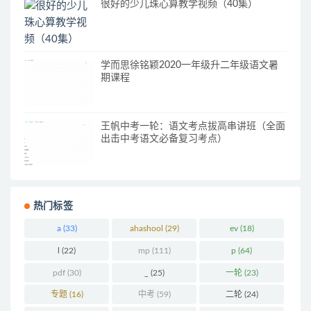
很好的少儿珠心算教学视频（40集）
学而思徐铭颖2020一年级升二年级语文暑
期课程
王帆中考一轮：语文考点拔高串讲班（全面
出击中考语文必备复习考点）
热门标签
a
(33)
ahashool
(29)
ev
(18)
l
(22)
mp
(111)
p
(64)
pdf
(30)
_
(25)
一轮
(23)
专题
(16)
中考
(59)
二轮
(24)