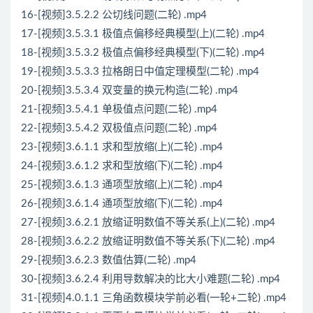
16-[视频]3.5.2.2 公切线问题(二轮) .mp4
17-[视频]3.5.3.1 极值点偏移经典模型(上)(二轮) .mp4
18-[视频]3.5.3.2 极值点偏移经典模型(下)(二轮) .mp4
19-[视频]3.5.3.3 拉格朗日中值定理模型(二轮) .mp4
20-[视频]3.5.3.4 双变量的换元构造(二轮) .mp4
21-[视频]3.5.4.1 单极值点问题(二轮) .mp4
22-[视频]3.5.4.2 双极值点问题(二轮) .mp4
23-[视频]3.6.1.1 求和型放缩(上)(二轮) .mp4
24-[视频]3.6.1.2 求和型放缩(下)(二轮) .mp4
25-[视频]3.6.1.3 通项型放缩(上)(二轮) .mp4
26-[视频]3.6.1.4 通项型放缩(下)(二轮) .mp4
27-[视频]3.6.2.1 放缩证明数值不等关系(上)(二轮) .mp4
28-[视频]3.6.2.2 放缩证明数值不等关系(下)(二轮) .mp4
29-[视频]3.6.2.3 数值估算(二轮) .mp4
30-[视频]3.6.2.4 利用导数解决的比大小难题(二轮) .mp4
31-[视频]4.0.1.1 三角函数模块学前必看(一轮+二轮) .mp4