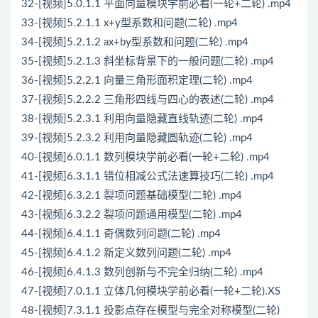
32-[视频]5.0.1.1 平面向量模块学前必看(一轮+二轮) .mp4
33-[视频]5.2.1.1 x+y型系数和问题(二轮) .mp4
34-[视频]5.2.1.2 ax+by型系数和问题(二轮) .mp4
35-[视频]5.2.1.3 斜坐标背景下的一般问题(二轮) .mp4
36-[视频]5.2.2.1 向量三角形面积定理(二轮) .mp4
37-[视频]5.2.2.2 三角形四线与四心的表述(二轮) .mp4
38-[视频]5.2.3.1 利用向量隐藏直线轨迹(二轮) .mp4
39-[视频]5.2.3.2 利用向量隐藏圆轨迹(二轮) .mp4
40-[视频]6.0.1.1 数列模块学前必看(一轮+二轮) .mp4
41-[视频]6.3.1.1 错位相减公式法速算技巧(二轮) .mp4
42-[视频]6.3.2.1 裂项问题基础模型(二轮) .mp4
43-[视频]6.3.2.2 裂项问题通用模型(二轮) .mp4
44-[视频]6.4.1.1 奇偶数列问题(二轮) .mp4
45-[视频]6.4.1.2 新定义数列问题(二轮) .mp4
46-[视频]6.4.1.3 数列创新与不完全归纳(二轮) .mp4
47-[视频]7.0.1.1 立体几何模块学前必看(一轮+二轮).XS
48-[视频]7.3.1.1 投影点存在模型与完全对称模型(二轮)