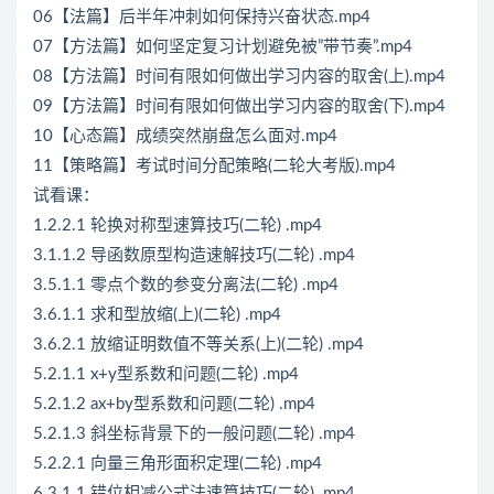
06【法篇】后半年冲刺如何保持兴奋状态.mp4
07【方法篇】如何坚定复习计划避免被”带节奏”.mp4
08【方法篇】时间有限如何做出学习内容的取舍(上).mp4
09【方法篇】时间有限如何做出学习内容的取舍(下).mp4
10【心态篇】成绩突然崩盘怎么面对.mp4
11【策略篇】考试时间分配策略(二轮大考版).mp4
试看课：
1.2.2.1 轮换对称型速算技巧(二轮) .mp4
3.1.1.2 导函数原型构造速解技巧(二轮) .mp4
3.5.1.1 零点个数的参变分离法(二轮) .mp4
3.6.1.1 求和型放缩(上)(二轮) .mp4
3.6.2.1 放缩证明数值不等关系(上)(二轮) .mp4
5.2.1.1 x+y型系数和问题(二轮) .mp4
5.2.1.2 ax+by型系数和问题(二轮) .mp4
5.2.1.3 斜坐标背景下的一般问题(二轮) .mp4
5.2.2.1 向量三角形面积定理(二轮) .mp4
6.3.1.1 错位相减公式法速算技巧(二轮) .mp4