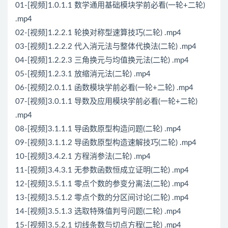
01-[视频]1.0.1.1 数学通用基础模块学前必看(一轮+二轮)
.mp4
02-[视频]1.2.2.1 轮换对称型速算技巧(二轮) .mp4
03-[视频]1.2.2.2 代入消元法与整体代换法(二轮) .mp4
04-[视频]1.2.2.3 三角换元与均值换元法(二轮) .mp4
05-[视频]1.2.3.1 放缩消元法(二轮) .mp4
06-[视频]2.0.1.1 函数模块学前必看(一轮+二轮) .mp4
07-[视频]3.0.1.1 导数及应用模块学前必看(一轮+二轮)
.mp4
08-[视频]3.1.1.1 导函数原型构造问题(二轮) .mp4
09-[视频]3.1.1.2 导函数原型构造速解技巧(二轮) .mp4
10-[视频]3.4.2.1 方程消参法(二轮) .mp4
11-[视频]3.4.3.1 无参数函数恒成立证明(二轮) .mp4
12-[视频]3.5.1.1 零点个数的参变分离法(二轮) .mp4
13-[视频]3.5.1.2 零点个数的分区间讨论(二轮) .mp4
14-[视频]3.5.1.3 选取特殊值判号问题(二轮) .mp4
15-[视频]3.5.2.1 切线条数与切点方程(二轮) .mp4