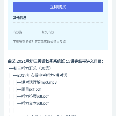
立即购买
其他信息
有效期
永久有效
下载遇到问题？可联系客服或留言反馈
曲艺 2021秋初三英语秋季系统班 15讲完结带讲义
目录：
├─初三听力汇总（30篇）
│ ├─2019年安徽中考听力-短对话
│ │ ├─短对话理解mp3.mp3
│ │ ├─题目pdf.pdf
│ │ ├─听力答案pdf.pdf
│ │ └─听力文本pdf.pdf
│ │