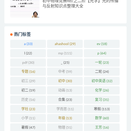
初中物理竞赛6阶之二阶【光学】光的传播
与反射知识点整理大全
热门标签
a
(33)
ahashool
(29)
ev
(18)
l
(22)
mp
(111)
p
(64)
pdf
(30)
_
(25)
一轮
(23)
专题
(16)
中考
(59)
二轮
(24)
初三
(29)
初中
(30)
初中英语
(32)
初二
(19)
动画
(13)
化学
(26)
历史
(16)
合集
(23)
复习
(31)
学社
(23)
学而思
(11)
寒假
(113)
小学
(11)
年级
(13)
数学
(60)
暑假
(47)
物理
(51)
王芳
(16)