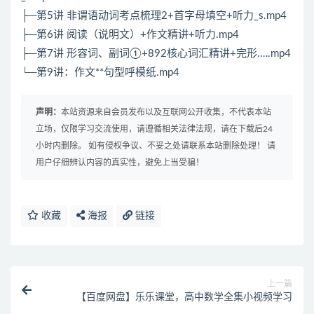
├─第5讲 非谓语动词考点梳理2+首字母填空+听力_s.mp4
├─第6讲 阅读（说明文）+作文精讲+听力.mp4
├─第7讲 形容词、副词①+892核心词汇精讲+完形.….mp4
└─第9讲：作文**句型呼模纸.mp4
声明：
本站资源来自会员发布以及互联网公开收集，不代表本站
立场，仅限学习交流使用，请遵循相关法律法规，请在下载后24
小时内删除。 如有侵权争议、不妥之处请联系本站删除处理！ 请
用户仔细辨认内容的真实性，避免上当受骗！
收藏
海报
链接
上一篇
【百度网盘】乐乐课堂，高中数学全集小视频学习