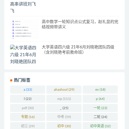
高中数学一轮知识点公式复习，赵礼显的完
结视频带讲义
大学英语四六级 21年6月刘晓艳团队四级
（含刘晓艳考前救命班）
热门标签
a
(33)
ahashool
(29)
ev
(18)
l
(22)
mp
(111)
p
(64)
pdf
(30)
_
(25)
一轮
(23)
专题
(16)
中考
(59)
二轮
(24)
初三
(29)
初中
(30)
初中英语
(32)