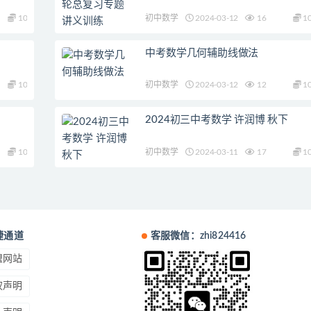
10
初中数学
2024-03-12
16
1
中考数学几何辅助线做法
10
初中数学
2024-03-12
12
1
2024初三中考数学 许润博 秋下
10
初中数学
2024-03-11
17
1
捷通道
客服微信：zhi824416
盟网站
权声明