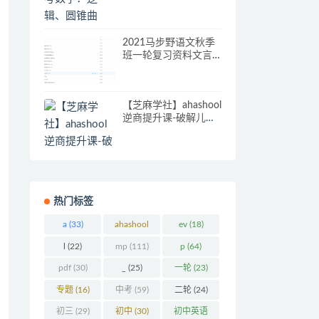
间向量课程
2021马步野语文秋季
班一轮复习资料文言
文写作相关练习
【芝麻学社】ahashool
逆商提升课-破解儿童
的16种成长困境
热门标签
a
(33)
ahashool
ev
(18)
(29)
l
(22)
mp
(111)
p
(64)
pdf
(30)
_
(25)
一轮
(23)
专题
(16)
中考
(59)
二轮
(24)
初三
(29)
初中
(30)
初中英语