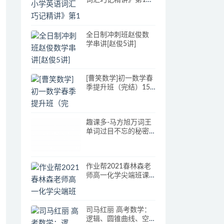
词汇巧记精讲》第1季
+第2季+第3季
全日制冲刺班赵俊数
学串讲[赵俊5讲]
[曹笑数学]初一数学春
季提升班（完结）15
个视频
趣课多-马方旭万词王
单词过目不忘的秘密
视频课程
作业帮2021春林森老
师高一化学尖端班课
程，知识点视频全集
司马红丽 高考数学：
逻辑、圆锥曲线、空