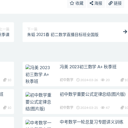
收藏
海报
链接
上一篇
下一篇
秋季课
朱韬 2021春 初二数学直播目标班全国版
冯美 2023初三数学 A+ 秋季班
10
初中数学
2024-03-26
20
1
假班
初中数学重要公式定律总结(图片版)
10
初中数学
2024-03-21
47
1
中考数学一轮总复习专题讲义训练