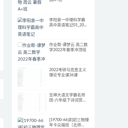
假A+班
李阳泉一中理科学霸
高中英语笔记01_2014
高考状元笔记.pdf
作业帮-谭梦云 高二数
学2022年春季冲顶班
2022考研马克思主义
理论专业课36课
豆神大语文学霸名师
团-六年级下诗词赏析
及练习
[19700-66讲]初三物理
年卡尖端班（北师