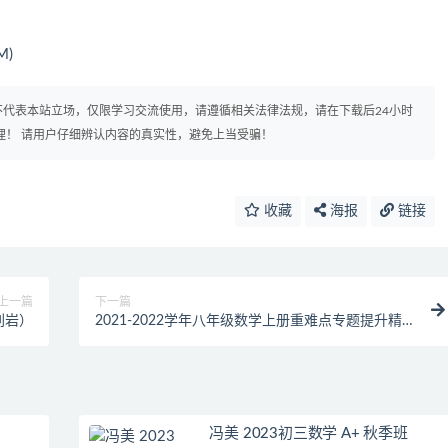
M)
代表本站立场，仅限学习交流使用，请遵循相关法律法规，请在下载后24小时
理！ 请用户仔细辨认内容的真实性，避免上当受骗！
收藏
海报
链接
上一篇
下一篇
刘岩）
2021-2022学年八年级数学上册重难点专题提升精
讲精练（浙教版）
冯美 2023初三数学 A+ 秋季班