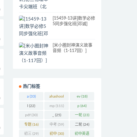
版）[杜春雨]
0
[15459-13讲]数学必修
5同步强化班[邓诚]
0
[米小圈封神演义故事
音频（1-117回）]
0
热门标签
a
(33)
ahashool
ev
(18)
0
(29)
l
(22)
mp
(111)
p
(64)
pdf
(30)
_
(25)
一轮
(23)
专题
(16)
中考
(59)
二轮
(24)
0
初三
(29)
初中
(30)
初中英语