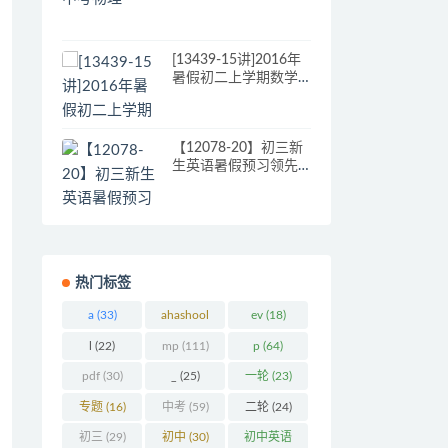
[13439-15讲]2016年
暑假初二上学期数学
预习领先班（人教
版）[朱韬]
【12078-20】初三新
生英语暑假预习领先
班（人教版）
热门标签
a
(33)
ahashool
ev
(18)
(29)
l
(22)
mp
(111)
p
(64)
pdf
(30)
_
(25)
一轮
(23)
专题
(16)
中考
(59)
二轮
(24)
初三
(29)
初中
(30)
初中英语