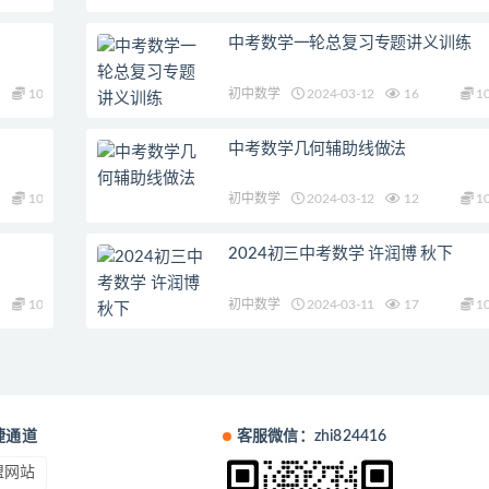
中考数学一轮总复习专题讲义训练
10
初中数学
2024-03-12
16
1
中考数学几何辅助线做法
10
初中数学
2024-03-12
12
1
2024初三中考数学 许润博 秋下
10
初中数学
2024-03-11
17
1
捷通道
客服微信：zhi824416
盟网站