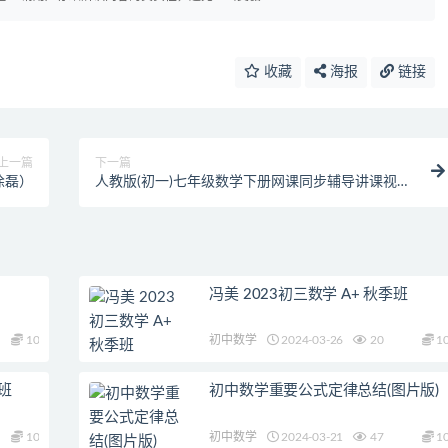
收藏
海报
链接
上一篇
下一篇
徐磊）
人教版(初一)七年级数学下册网课同步辅导讲课视频
课程全集(6章)
冯美 2023初三数学 A+ 秋季班
10
初中数学
2024-03-26
20
1
假班
初中数学重要公式定律总结(图片版)
10
初中数学
2024-03-21
47
1