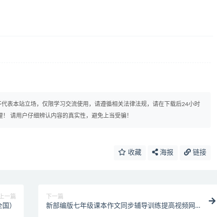
代表本站立场，仅限学习交流使用，请遵循相关法律法规，请在下载后24小时
理！ 请用户仔细辨认内容的真实性，避免上当受骗！
收藏
海报
链接
上一篇
下一篇
全国）
新部编版七年级课本作文同步辅导训练提高视频网
课(上下全册 )