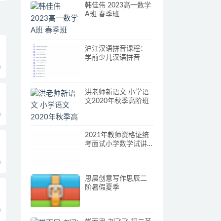
韩佳伟 2023高一数学
A班 春季班
沪江汉语拼音课程：
学前少儿汉语拼音
0
洪老师新语文 小学语
文2020年秋季高阶班
0
2021年教师资格证统
考面试小学数学试讲
+答辩【王凌燕，4视
频】
0
思晨创意写作思辰二
阶暑假夏季
0