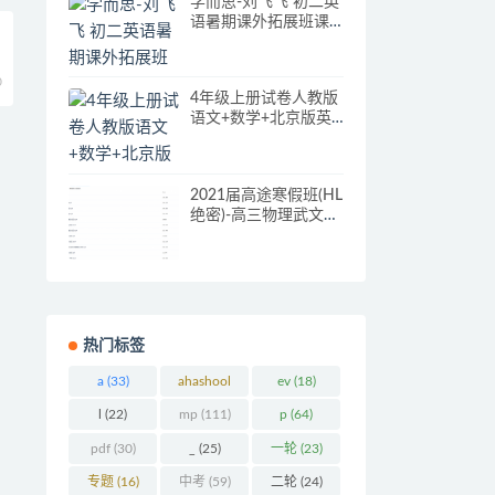
学而思-刘飞飞 初二英
语暑期课外拓展班课
程
0
4年级上册试卷人教版
语文+数学+北京版英
语
2021届高途寒假班(HL
绝密)-高三物理武文成
视频课
热门标签
a
(33)
ahashool
ev
(18)
(29)
l
(22)
mp
(111)
p
(64)
pdf
(30)
_
(25)
一轮
(23)
专题
(16)
中考
(59)
二轮
(24)