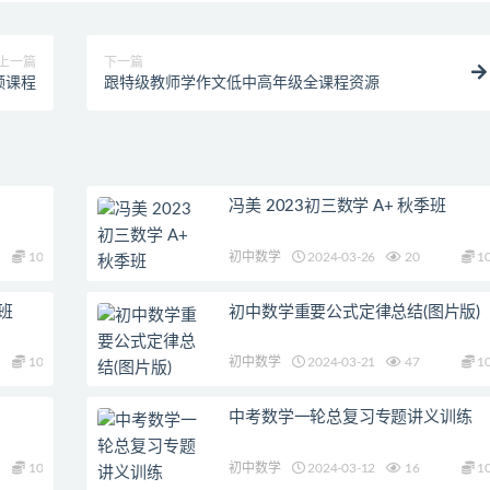
上一篇
下一篇
频课程
跟特级教师学作文低中高年级全课程资源
冯美 2023初三数学 A+ 秋季班
10
初中数学
2024-03-26
20
1
假班
初中数学重要公式定律总结(图片版)
10
初中数学
2024-03-21
47
1
中考数学一轮总复习专题讲义训练
10
初中数学
2024-03-12
16
1