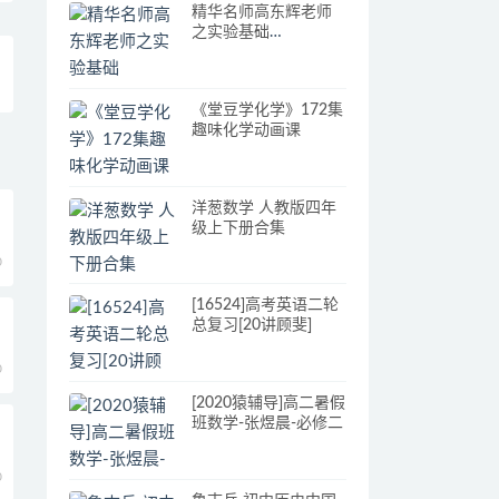
精华名师高东辉老师
之实验基础
123mp4+pdf
《堂豆学化学》172集
趣味化学动画课
洋葱数学 人教版四年
级上下册合集
0
[16524]高考英语二轮
总复习[20讲顾斐]
0
[2020猿辅导]高二暑假
班数学-张煜晨-必修二
0