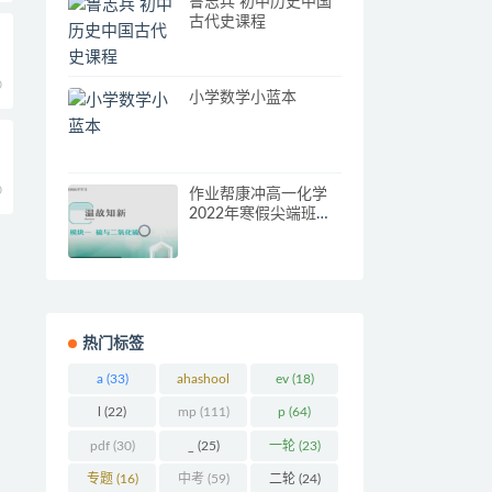
鲁志兵 初中历史中国
古代史课程
0
小学数学小蓝本
0
作业帮康冲高一化学
2022年寒假尖端班课
程完结
热门标签
a
(33)
ahashool
ev
(18)
(29)
l
(22)
mp
(111)
p
(64)
pdf
(30)
_
(25)
一轮
(23)
专题
(16)
中考
(59)
二轮
(24)