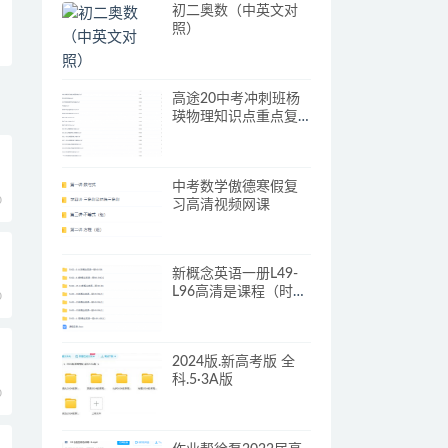
初二奥数（中英文对
照）
高途20中考冲刺班杨
瑛物理知识点重点复
习试题答案解析提分
技巧
中考数学傲德寒假复
0
习高清视频网课
新概念英语一册L49-
L96高清是课程（时态
0
语法专题）
2024版.新高考版 全
科.5·3A版
0