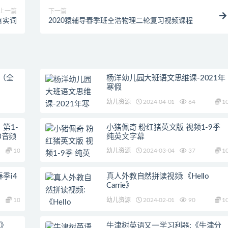
上一篇
下一篇
言实词
2020猿辅导春季班仝浩物理二轮复习视频课程
（全
杨洋幼儿园大班语文思维课-2021年
寒假
幼儿资源
2024-04-01
64
1
第1-
小猪佩奇 粉红猪英文版 视频1-9季
3音频
纯英文字幕
10
幼儿资源
2024-03-04
37
1
季i4
真人外教自然拼读视频:《Hello
Carrie》
10
幼儿资源
2024-02-01
90
1
y》
牛津树英语又一学习利器:《牛津分