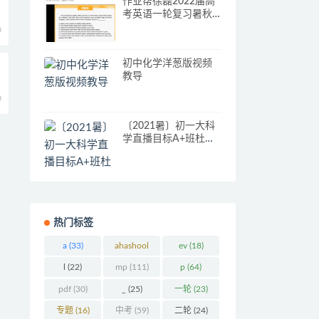
作业帮徐磊2022届高
考英语一轮复习暑秋
联报暑假班完结秋季
0
班更新13讲
初中化学洋葱版视频
2
教导
0
〔2021暑〕初一大科
学直播目标A+班杜春
雨
热门标签
a
(33)
ahashool
ev
(18)
(29)
l
(22)
mp
(111)
p
(64)
pdf
(30)
_
(25)
一轮
(23)
专题
(16)
中考
(59)
二轮
(24)