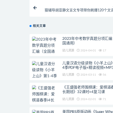
猿辅导胡亚静文言文专项带你刷爆120个文
相关文章
2023年中考数学真题分项汇编
国通用）
幼儿资源
2024-04-01
17
儿童汉语分级读物《小羊上山》
4季PDF电子版+精读视频+MP
幼儿资源
2024-03-11
56
《王盛强老师围棋课：爱棋道春
长期班》32课时+4复习课
幼儿资源
2024-02-01
71
美国PBS原版动画《Super Wh