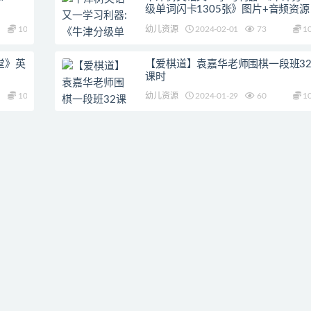
级单词闪卡1305张》图片+音频资源
10
幼儿资源
2024-02-01
73
1
课堂》英
【爱棋道】袁嘉华老师围棋一段班3
课时
10
幼儿资源
2024-01-29
60
1