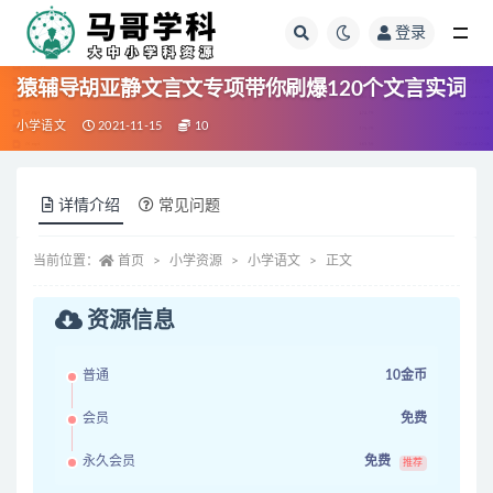
登录
全部
猿辅导胡亚静文言文专项带你刷爆120个文言实词
小学语文
2021-11-15
10
详情介绍
常见问题
当前位置：
首页
小学资源
小学语文
正文
资源信息
普通
10金币
会员
免费
永久会员
免费
推荐