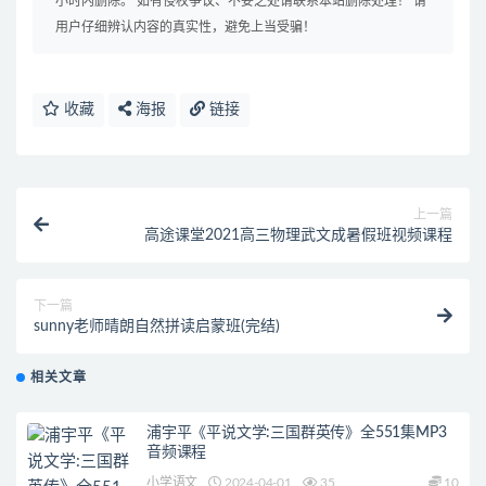
小时内删除。 如有侵权争议、不妥之处请联系本站删除处理！ 请
用户仔细辨认内容的真实性，避免上当受骗！
收藏
海报
链接
上一篇
高途课堂2021高三物理武文成暑假班视频课程
下一篇
sunny老师晴朗自然拼读启蒙班(完结)
相关文章
浦宇平《平说文学:三国群英传》全551集MP3
音频课程
小学语文
2024-04-01
35
10