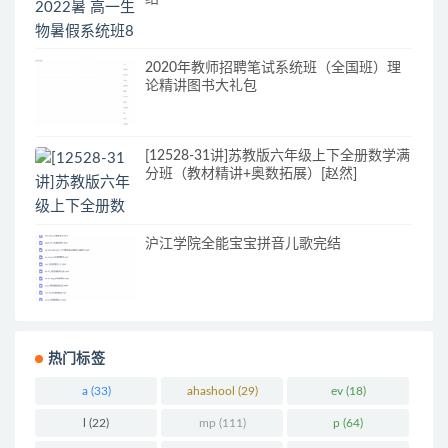
2020年教师招聘笔试系统班（全国班）理
论精讲图书大礼包
[12528-31讲]苏教版六年级上下全册数学满
分班（教材精讲+奥数拓展）[赵然]
沪江学院全能宝宝拼音儿歌完结
热门标签
a
(33)
ahashool
(29)
ev
(18)
l
(22)
mp
(111)
p
(64)