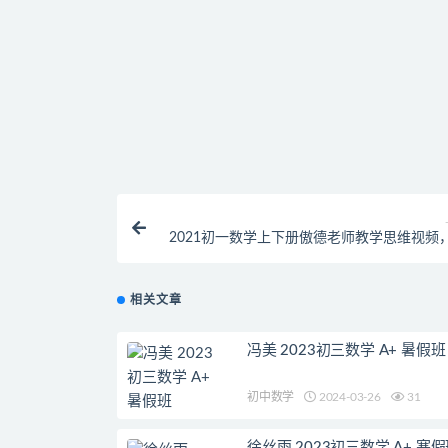
找不到素材资源介绍文章里的示例图片？
付款后无法显示下载地址或者无法查看内容？
购买该资源后，可以退款吗？
2021初一数学上下册傲德老师教学思维视频
大脑二元一
相关文章
冯美 2023初三数学 A+ 暑假班
初中数学
2024-03-26
31
徐丝雨 2023初三数学 A+ 寒