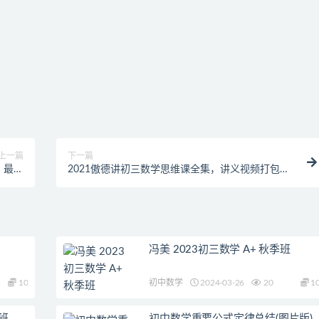
上一篇
下一篇
，最强
2021傲德讲初三数学思维课全集，讲义视频打包免
次方程
费学习二次函数！
冯美 2023初三数学 A+ 秋季班
10
初中数学
2024-03-26
20
1
假班
初中数学重要公式定律总结(图片版)