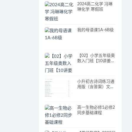
2024高二化学 冯琳
琳化学 寒假班
我的母语课1A-6B级
【02】小学五年级奥
数入门班【10讲姜付
加兰海】
小升初古诗词练习通
用版（含答案）文言
文阅读古诗词鉴赏学
习
高一生物必修1必修2
同步基础课程