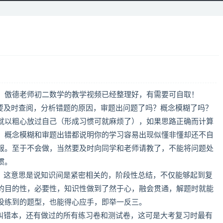
，傲德老师初二数学的教学视频已经整理好，有需要可自取！
后要及时查阅，分析错题的原因，审题出问题了吗？概念模糊了吗？
就以粗心放过自己（形成习惯可就麻烦了），如果思路正确而计算
。概念模糊和审题出错都说明你的学习容易出现似懂非懂却还不自
服。至于不会做，当然要及时向同学和老师请教了，不能将问题处
惯。
环，这意思是说知识间是紧密相关的，阶段性总结，不仅能够起到复
的目的性，必要性，知识性做到了然于心，融会贯通，解题时就能
没练到的题型，也能得心应手，即举一反三。
，纠错本，还有做过的所有练习卷和测试卷，这可是大考复习时最有