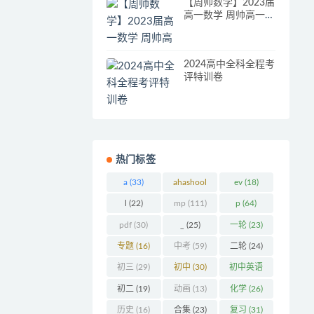
【周帅数学】2023届
高一数学 周帅高一数
学系统班-2023年春
季班
2024高中全科全程考
评特训卷
热门标签
a
(33)
ahashool
ev
(18)
(29)
l
(22)
mp
(111)
p
(64)
pdf
(30)
_
(25)
一轮
(23)
专题
(16)
中考
(59)
二轮
(24)
初三
(29)
初中
(30)
初中英语
(32)
初二
(19)
动画
(13)
化学
(26)
历史
(16)
合集
(23)
复习
(31)