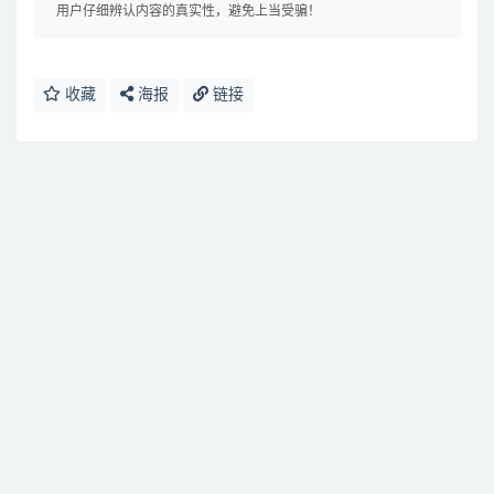
用户仔细辨认内容的真实性，避免上当受骗！
收藏
海报
链接
免费下载或者VIP会员资源能否直接商用？
提示下载完但解压或打开不了？
找不到素材资源介绍文章里的示例图片？
付款后无法显示下载地址或者无法查看内容？
购买该资源后，可以退款吗？