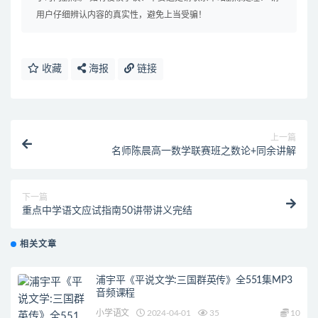
用户仔细辨认内容的真实性，避免上当受骗！
收藏
海报
链接
上一篇
名师陈晨高一数学联赛班之数论+同余讲解
下一篇
重点中学语文应试指南50讲带讲义完结
相关文章
浦宇平《平说文学:三国群英传》全551集MP3
音频课程
小学语文
2024-04-01
35
10