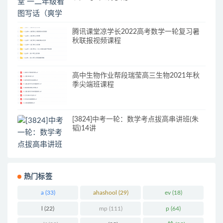
腾讯课堂凉学长2022高考数学一轮复习暑
秋联报视频课程
高中生物作业帮段瑞莹高三生物2021年秋
季尖端班课程
[3824]中考一轮：数学考点拔高串讲班(朱
韬)14讲
热门标签
a
(33)
ahashool
(29)
ev
(18)
l
(22)
mp
(111)
p
(64)