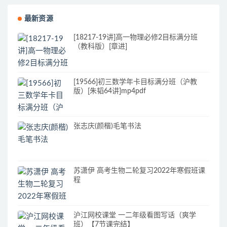
最新资源
[18217-19讲]高一物理必修2目标满分班
（教科版）[章进]
[19566]初三数学年卡目标满分班（沪教
版）[朱韬64讲]mp4pdf
张志庆(颜楷)毛笔书法
苏潇伊 高考生物二轮复习2022年寒假班课
程
沪江网校课堂 一二年级看图写话（爽学
班）【7节课完结】