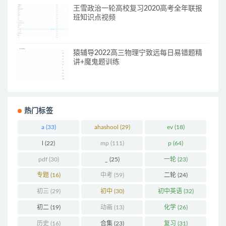
王雪政治一轮高校复习2020高考全年联报
班知识点视频
猿辅导2022高三物理宁致远每日易错题精
讲+魔鬼题训练
热门标签
a
(33)
ahashool
(29)
ev
(18)
l
(22)
mp
(111)
p
(64)
pdf
(30)
_
(25)
一轮
(23)
专题
(16)
中考
(59)
二轮
(24)
初三
(29)
初中
(30)
初中英语
(32)
初二
(19)
动画
(13)
化学
(26)
历史
(16)
合集
(23)
复习
(31)