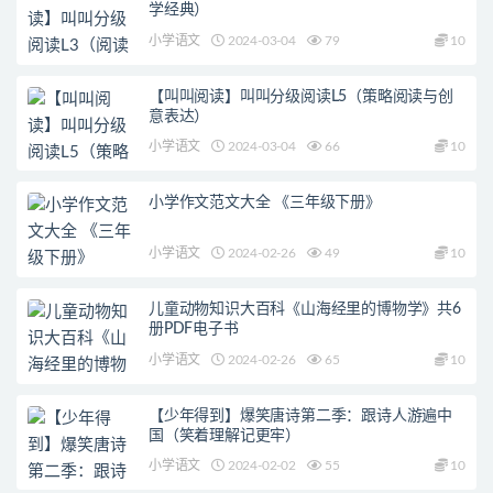
学经典）
小学语文
2024-03-04
79
10
【叫叫阅读】叫叫分级阅读L5（策略阅读与创
意表达）
小学语文
2024-03-04
66
10
小学作文范文大全 《三年级下册》
小学语文
2024-02-26
49
10
儿童动物知识大百科《山海经里的博物学》共6
册PDF电子书
小学语文
2024-02-26
65
10
【少年得到】爆笑唐诗第二季：跟诗人游遍中
国（笑着理解记更牢）
小学语文
2024-02-02
55
10