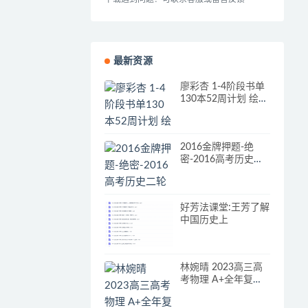
最新资源
廖彩杏 1-4阶段书单
130本52周计划 绘本
+视频+音频+讲义
2016金牌押题-绝
密-2016高考历史二
轮复习-第一编-专题
整合突破-第8讲-近代
中国经济结构的变动
好芳法课堂:王芳了解
与近现代社会生活的
中国历史上
变迁课件.ppt
林婉晴 2023高三高
考物理 A+全年复习
暑秋寒春