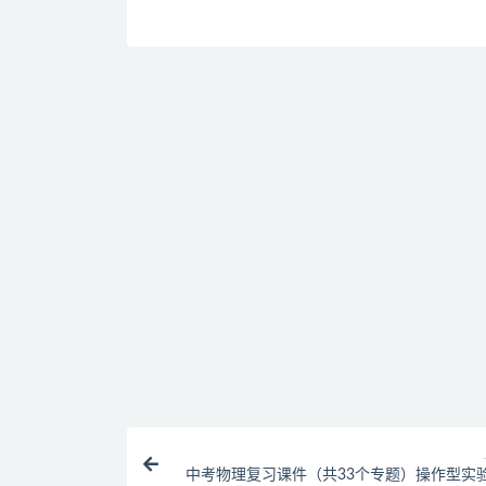
免费下载或者VIP会员资源能否直接商用？
提示下载完但解压或打开不了？
找不到素材资源介绍文章里的示例图片？
付款后无法显示下载地址或者无法查看内容？
购买该资源后，可以退款吗？
中考物理复习课件（共33个专题）操作型实