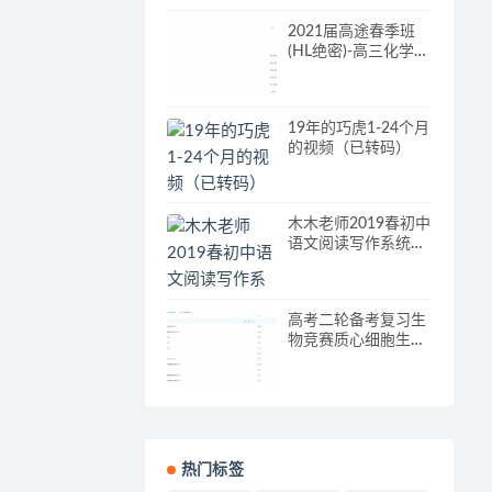
2021届高途春季班
(HL绝密)-高三化学赵
学清春季班
19年的巧虎1-24个月
的视频（已转码）
木木老师2019春初中
语文阅读写作系统班
完结视频课程
高考二轮备考复习生
物竞赛质心细胞生物
学进阶直播课知识点
大全
热门标签