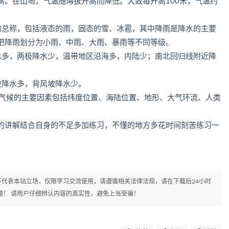
高。在山地，气温随海拔升高而降低。大致每升高100米，气温约
的总称，包括液态的雨，固态的雪、冰雹，其中降雨是降水的主要
把降雨划分为小雨、中雨、大雨、暴雨等不同等级。
水多，两极降水少，温带地区沿海多，内陆少；南北回归线附近降
坡降水多，背风坡降水少。
响气候的主要因素包括纬度位置、海陆位置、地形、大气环流、人类
的讲解结合自身的不足多加练习，不懂的地方多花时间刻苦练习一
代表本站立场，仅限学习交流使用，请遵循相关法律法规，请在下载后24小时
理！ 请用户仔细辨认内容的真实性，避免上当受骗！