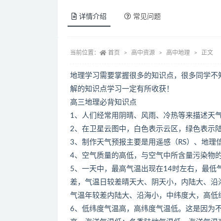
详情介绍
常见问题
当前位置：
首页
高中资源
高中地理
正文
地理学习需要掌握很多的知识点，很多同学不
解的知识点学习一定有所收获！
高三地理必背知识点
1、人们经常用阴晴、风雨、冷热等来描述天
2、在卫星云图中，白色表示云区，绿色表示
3、制作天气预报主要是用遥感（RS）、地理
4、空气质量的高低，与空气中所含量污染物
5、一天中，最高气温出现在14时左右，最
差，气温日较差晴天大、阴天小，内陆大、沿
气温年较差内陆大、沿海小，中纬度大，高低
6、低纬度气温高，高纬度气温低。这是因为