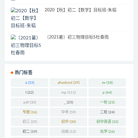
2020【秋】初二【数学】目标班-朱韬
〔2021暑〕初三物理目标S杜春雨
热门标签
a
(33)
ahashool
(29)
ev
(18)
l
(22)
mp
(111)
p
(64)
pdf
(30)
_
(25)
一轮
(23)
专题
(16)
中考
(59)
二轮
(24)
初三
(29)
初中
(30)
初中英语
(32)
初二
(19)
动画
(13)
化学
(26)