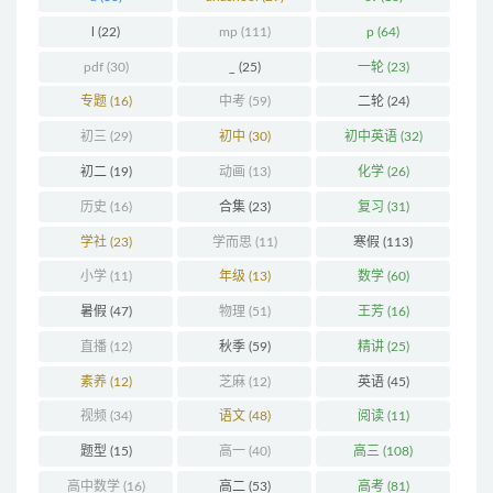
l
(22)
mp
(111)
p
(64)
pdf
(30)
_
(25)
一轮
(23)
专题
(16)
中考
(59)
二轮
(24)
初三
(29)
初中
(30)
初中英语
(32)
初二
(19)
动画
(13)
化学
(26)
历史
(16)
合集
(23)
复习
(31)
学社
(23)
学而思
(11)
寒假
(113)
小学
(11)
年级
(13)
数学
(60)
暑假
(47)
物理
(51)
王芳
(16)
直播
(12)
秋季
(59)
精讲
(25)
素养
(12)
芝麻
(12)
英语
(45)
视频
(34)
语文
(48)
阅读
(11)
题型
(15)
高一
(40)
高三
(108)
高中数学
(16)
高二
(53)
高考
(81)