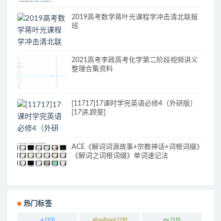
2019高考数学蒋叶光课程学冲击清北联报
班
2021高考李政高考化学第二阶段视频讲义
整理合集资料
[11717]17课时学完英语必修4（外研版）
[17讲,顾斐]
ACE《解词词源故事+宗教神话+词根词缀》
《解词之词根词缀》单词速记法
热门标签
a
(33)
ahashool
(29)
ev
(18)