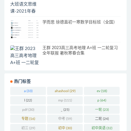
学而思 徐德直初一寒数学目标班（全国）
王群 2023高三高考地理 A+班 一二轮复习
全年联报 暑秋寒春合集
热门标签
a
(33)
ahashool
(29)
ev
(18)
l
(22)
mp
(111)
p
(64)
pdf
(30)
_
(25)
一轮
(23)
专题
(16)
中考
(59)
二轮
(24)
初三
(29)
初中
(30)
初中英语
(32)